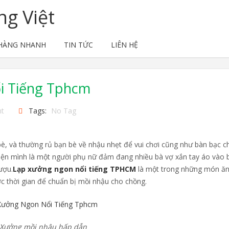
g Việt
 HÀNG NHANH
TIN TỨC
LIÊN HỆ
i Tiếng Tphcm
t
Tags:
No Tag
 bè, và thường rủ bạn bè về nhậu nhẹt để vui chơi cũng như bàn bạc 
 hiện mình là một người phụ nữ đảm đang nhiều bà vợ xắn tay áo vào 
ượu.
Lạp xưởng ngon nổi tiếng TPHCM
là một trong những món ă
ợc thời gian để chuẩn bị mồi nhậu cho chồng.
 Xưởng mồi nhậu hấp dẫn