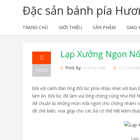
Đặc sản bánh pía Hươn
TRANG CHỦ
GIỚI THIỆU
SẢN PHẨM
GIAO
Lạp Xưởng Ngon Nổ
Post by:
Hương Việt
0 Commen
Th5.05
Đối với cánh đàn ông đôi lúc phải nhậu nhẹt với bạn
làm ăn. Đôi lúc để làm vui lòng chồng cũng như thể
để chuẩn bị những món mồi ngon cho chồng nhâm r
dễ chế biến, vừa giúp cho các bà có thể tiết kiệm đư
Lạp