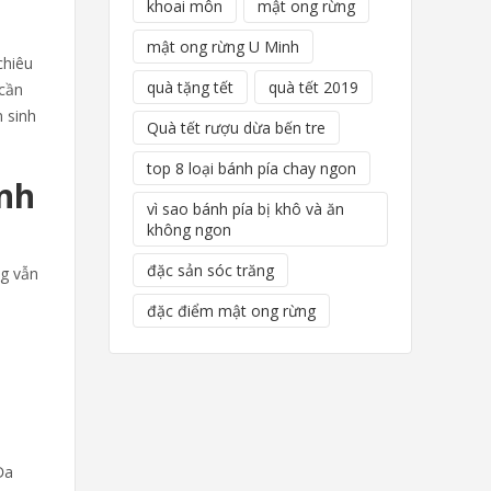
khoai môn
mật ong rừng
mật ong rừng U Minh
chiêu
quà tặng tết
quà tết 2019
 cần
 sinh
Quà tết rượu dừa bến tre
top 8 loại bánh pía chay ngon
ính
vì sao bánh pía bị khô và ăn
không ngon
đặc sản sóc trăng
ng vẫn
đặc điểm mật ong rừng
Đa