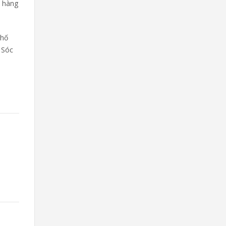
a hàng
phố
 Sóc