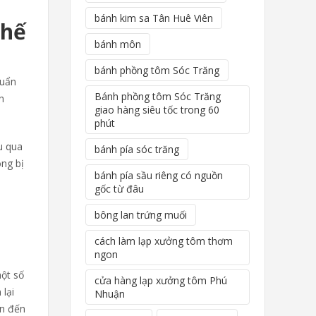
bánh kim sa Tân Huê Viên
chế
bánh môn
bánh phồng tôm Sóc Trăng
huẩn
Bánh phồng tôm Sóc Trăng
n
giao hàng siêu tốc trong 60
phút
u qua
bánh pía sóc trăng
ông bị
bánh pía sầu riêng có nguồn
gốc từ đâu
bông lan trứng muối
cách làm lạp xưởng tôm thơm
ngon
một số
cửa hàng lạp xưởng tôm Phú
 lại
Nhuận
ạn đến