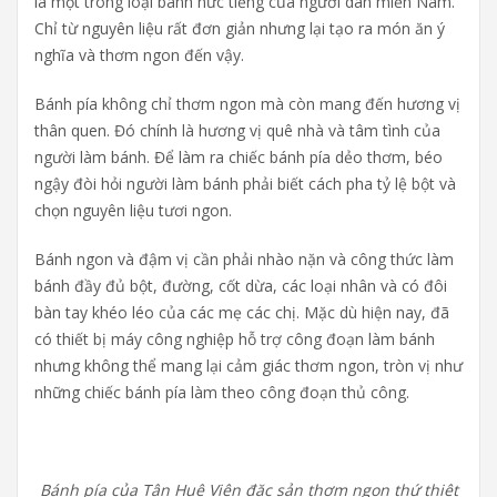
là một trong loại bánh nức tiếng của người dân miền Nam.
Chỉ từ nguyên liệu rất đơn giản nhưng lại tạo ra món ăn ý
nghĩa và thơm ngon đến vậy.
Bánh pía không chỉ thơm ngon mà còn mang đến hương vị
thân quen. Đó chính là hương vị quê nhà và tâm tình của
người làm bánh. Để làm ra chiếc bánh pía dẻo thơm, béo
ngậy đòi hỏi người làm bánh phải biết cách pha tỷ lệ bột và
chọn nguyên liệu tươi ngon.
Bánh ngon và đậm vị cần phải nhào nặn và công thức làm
bánh đầy đủ bột, đường, cốt dừa, các loại nhân và có đôi
bàn tay khéo léo của các mẹ các chị. Mặc dù hiện nay, đã
có thiết bị máy công nghiệp hỗ trợ công đoạn làm bánh
nhưng không thể mang lại cảm giác thơm ngon, tròn vị như
những chiếc bánh pía làm theo công đoạn thủ công.
Bánh pía của Tân Huê Viên đặc sản thơm ngon thứ thiệt