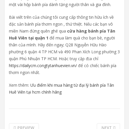
một vài hộp bánh pía dành tặng người thân và gia đình.
Bài viết trên của chúng tôi cung cấp thông tin hữu ích về
đặc sản bánh pía thơm ngon , thứ thiệt. Nếu các bạn vô
miền Nam đừng quên ghé qua
cửa hàng bánh pía Tân
Huê Viên tại quận 1
để mua làm quà cho bạn bè, người
thân của mình. Hãy đến ngay; Q28 Nguyễn Hữu Hào
phường 6 quận 4 TP HCM và 490 Phan Xích Long phường 3
quận Phú Nhuận TP HCM. Hoặc truy cập địa chỉ
https://dailycm.congtytanhuevien.vn/
để có chiếc bánh pía
thơm ngon nhất.
Xem thêm:
Ưu điểm khi mua hàng từ đại lý bánh pía Tân
Huê Viên tại hcm chính hãng
PREVIEW
NEXT